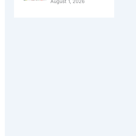
August 1, 2026