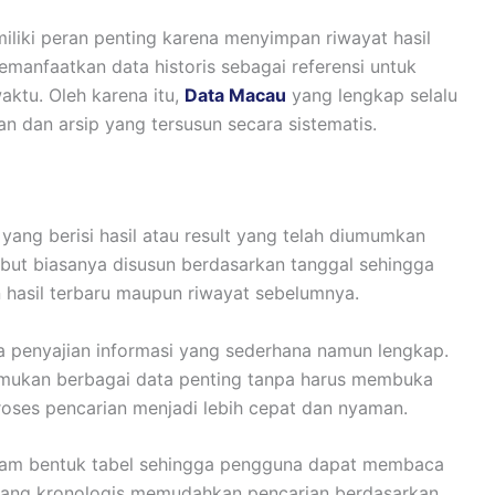
emiliki peran penting karena menyimpan riwayat hasil
anfaatkan data historis sebagai referensi untuk
aktu. Oleh karena itu,
Data Macau
yang lengkap selalu
n dan arsip yang tersusun secara sistematis.
ang berisi hasil atau result yang telah diumumkan
sebut biasanya disusun berdasarkan tanggal sehingga
asil terbaru maupun riwayat sebelumnya.
 penyajian informasi yang sederhana namun lengkap.
mukan berbagai data penting tanpa harus membuka
oses pencarian menjadi lebih cepat dan nyaman.
lam bentuk tabel sehingga pengguna dapat membaca
n yang kronologis memudahkan pencarian berdasarkan