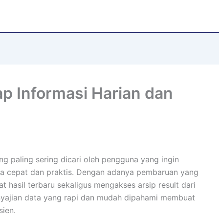
p Informasi Harian dan
g paling sering dicari oleh pengguna yang ingin
ra cepat dan praktis. Dengan adanya pembaruan yang
t hasil terbaru sekaligus mengakses arsip result dari
nyajian data yang rapi dan mudah dipahami membuat
sien.