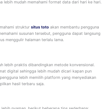
 lebih mudah memahami format data dari hari ke hari.
emahami struktur
situs toto
akan membantu pengguna
memahami susunan tersebut, pengguna dapat langsung
us menggulir halaman terlalu lama.
auh lebih praktis dibandingkan metode konvensional.
mat digital sehingga lebih mudah dicari kapan pun
k pengguna lebih memilih platform yang menyediakan
lkan hasil terbaru saja.
lebih nyaman, berikut beberapa tips sederhana: