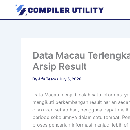
Skip
to
content
Data Macau Terlengka
Arsip Result
By
Alfa Team
/
July 5, 2026
Data Macau menjadi salah satu informasi yan
mengikuti perkembangan result harian seca
dilakukan setiap hari, pengguna dapat meliha
periode sebelumnya dalam satu tempat. Pe
proses pencarian informasi menjadi lebih efi