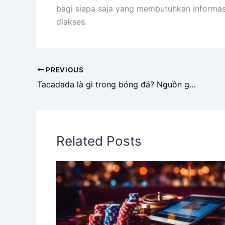
bagi siapa saja yang membutuhkan informasi
diakses.
PREVIOUS
Tacadada là gì trong bóng đá? Nguồn gốc và ý nghĩa
Related Posts