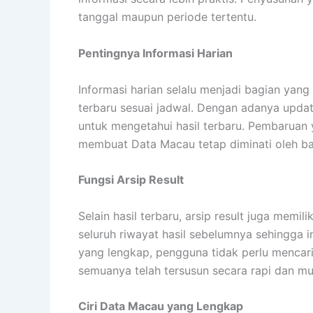
tanggal maupun periode tertentu.
Pentingnya Informasi Harian
Informasi harian selalu menjadi bagian ya
terbaru sesuai jadwal. Dengan adanya upda
untuk mengetahui hasil terbaru. Pembaruan 
membuat Data Macau tetap diminati oleh ba
Fungsi Arsip Result
Selain hasil terbaru, arsip result juga memi
seluruh riwayat hasil sebelumnya sehingga i
yang lengkap, pengguna tidak perlu mencari
semuanya telah tersusun secara rapi dan m
Ciri Data Macau yang Lengkap