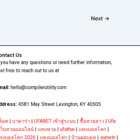
Next
→
ontact Us
 you have any questions or need further information,
el free to reach out to us at
mail:
hello@compilerutility.com
ddress:
4581 May Street Lexington, KY 40505
ล็อต
|
บาคาร่า
|
UFABET เข้าสู่ระบบ
|
ซื้อหวยลาว
|
Ufa
เว็บหวยออนไลน์
|
แทงหวย
|
ufathai
|
แทงบอลโลก
|
ทงบอลโลก 2026
|
แทงบอลโลก
|
บ้านผลบอล
|
sunwin
|