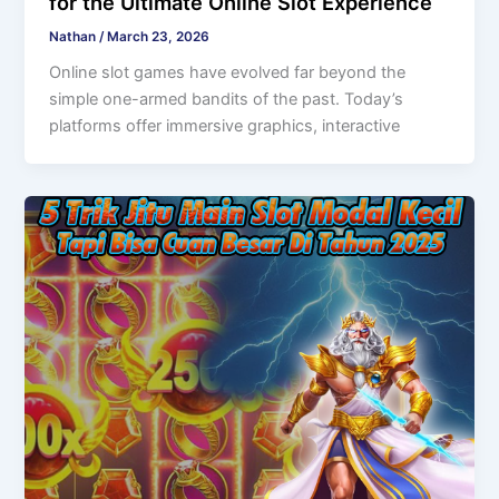
for the Ultimate Online Slot Experience
Nathan
/
March 23, 2026
Online slot games have evolved far beyond the
simple one-armed bandits of the past. Today’s
platforms offer immersive graphics, interactive