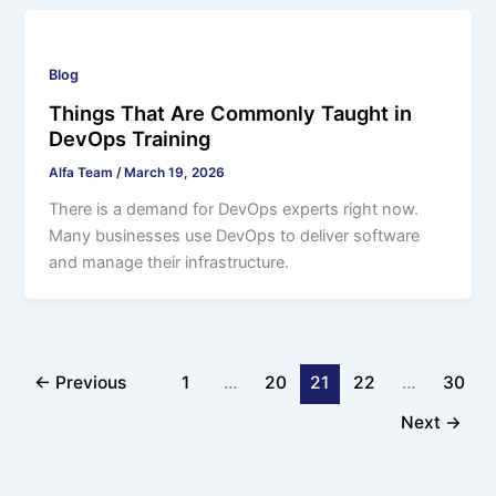
Blog
Things That Are Commonly Taught in
DevOps Training
Alfa Team
/
March 19, 2026
There is a demand for DevOps experts right now.
Many businesses use DevOps to deliver software
and manage their infrastructure.
←
Previous
1
…
20
21
22
…
30
Next
→