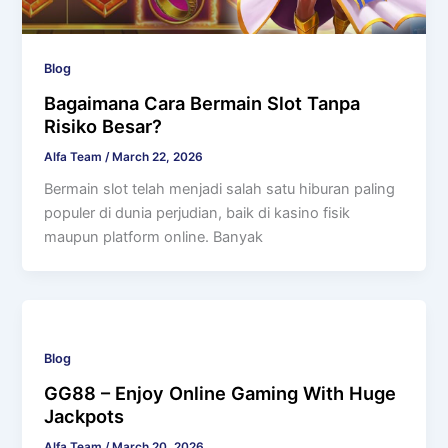
Blog
Bagaimana Cara Bermain Slot Tanpa
Risiko Besar?
Alfa Team
/
March 22, 2026
Bermain slot telah menjadi salah satu hiburan paling
populer di dunia perjudian, baik di kasino fisik
maupun platform online. Banyak
Blog
GG88 – Enjoy Online Gaming With Huge
Jackpots
Alfa Team
/
March 20, 2026